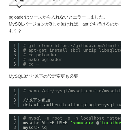
pgloaderはソースから入れないとエラーしました。
MySQLバージョンが8じゃ無ければ、aptでも行けるのか
も？？
1
# git clone 
https://github.com/dimitri/p
2
# apt-get install sbcl unzip libsqlite3-
3
# cd pgloader
4
# make pgloader
5
# cd ~
MySQL8だと以下の設定変更も必要
1
# nano /etc/mysql/mysql.conf.d/mysqld.cn
2
3
//
以下を追加
4
default-authentication-plugin=mysql_nati
1
# mysql -u root -p -h localhost mattermo
2
mysql> ALTER USER 
'<mmuser>'
@
'localhost'
3
mysql> \q