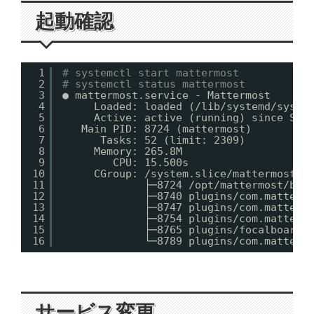
起動確認
1
# systemctl start mattermost
2
# systemctl status mattermost
3
● mattermost.service - Mattermost
4
Loaded: loaded (
/lib/systemd/syste
5
Active: active (running) since Sat
6
Main PID: 8724 (mattermost)
7
Tasks: 52 (limit: 2309)
8
Memory: 265.8M
9
CPU: 15.500s
10
CGroup: 
/system
.slice
/mattermost
.s
11
├─8724 
/opt/mattermost/bin
12
├─8740 plugins
/com
.matterm
13
├─8747 plugins
/com
.matterm
14
├─8754 plugins
/com
.matterm
15
├─8765 plugins
/focalboard/
16
└─8789 plugins
/com
.matterm
サービス変更