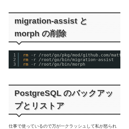
migration-assist と
morph の削除
1
rm
-r 
/root/go/pkg/mod/github
.com
/matter
2
rm
-r 
/root/go/bin/migration-assist
3
rm
-r 
/root/go/bin/morph
PostgreSQL のバックアッ
プとリストア
仕事で使っているので万が一クラッシュして私が怒られ