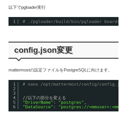
以下でpgloader実行
1
# ./pgloader/build/bin/pgloader boards.l
config.json変更
mattermostの設定ファイルをPostgreSQLに向けます。
1
# nano /opt/mattermost/config/config.jso
2
3
4
//
以下の部分を変える
5
"DriverName"
: 
"postgres"
,
6
"DataSource"
: 
"postgres://<mmuser>:<mmus