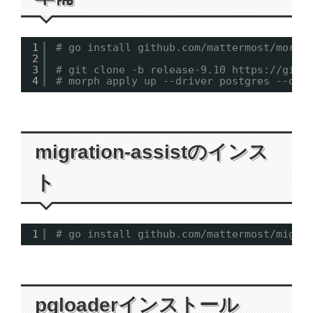
1
# go install github.com/mattermost/morph
2
3
# git clone -b release-9.10 
https://gith
4
# morph apply up --driver postgres --dsn
migration-assistのインス
ト
1
# go install github.com/mattermost/migra
pgloaderインストール