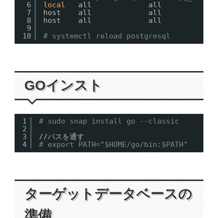
6
local
all             all           
7
host    all             all            
8
host    all             all            
9
10
# systemctl reload postgresql
GOインスト
1
# sudo snap install go --classic
2
3
//
パスを通す
4
# export PATH="$HOME/go/bin:$PATH"
ターゲットデータベースの
準備