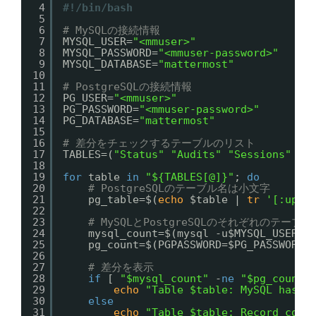
4
#!/bin/bash
5
6
# MySQLの接続情報
7
MYSQL_USER=
"<mmuser>"
8
MYSQL_PASSWORD=
"<mmuser-password>"
9
MYSQL_DATABASE=
"mattermost"
10
11
# PostgreSQLの接続情報
12
PG_USER=
"<mmuser>"
13
PG_PASSWORD=
"<mmuser-password>"
14
PG_DATABASE=
"mattermost"
15
16
# 差分をチェックするテーブルのリスト
17
TABLES=(
"Status"
"Audits"
"Sessions"
"J
18
19
for
table 
in
"${TABLES[@]}"
; 
do
20
# PostgreSQLのテーブル名は小文字
21
pg_table=$(
echo
$table | 
tr
'[:uppe
22
23
# MySQLとPostgreSQLのそれぞれのテー
24
mysql_count=$(mysql -u$MYSQL_USER -
25
pg_count=$(PGPASSWORD=$PG_PASSWORD 
26
27
# 差分を表示
28
if
[ 
"$mysql_count"
-
ne
"$pg_count"
29
echo
"Table $table: MySQL has $
30
else
31
echo
"Table $table: Record coun