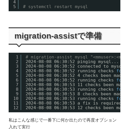
4
5
# systemctl restart mysql
migration-assistで準備
1
# migration-assist mysql "<mmuser>:<mmu
2
2024-08-08 06:30:52 pinging mysql...
3
2024-08-08 06:30:52 connected to mysql 
4
2024-08-08 06:30:52 running checks 
for
5
2024-08-08 06:30:52 4 checks been made,
6
2024-08-08 06:30:52 running checks 
for
7
2024-08-08 06:30:53 11 checks been made
8
2024-08-08 06:30:53 running checks 
for
9
2024-08-08 06:30:53 8 checks been made,
10
2024-08-08 06:30:53 running checks 
for
11
2024-08-08 06:30:53 a fix is required 
f
12
2024-08-08 06:30:53 12 checks been made
私はこんな感じで一番下に何か出たので再度オプション
入れて実行