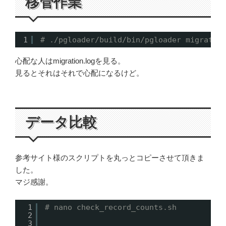
移管作業
1
# ./pgloader/build/bin/pgloader migratio
心配な人はmigration.logを見る。
見るとそれはそれで心配になるけど。
データ比較
参考サイト様のスクリプトを丸っとコピーさせて頂きま
した。
マジ感謝。
1
# nano check_record_counts.sh
2
3