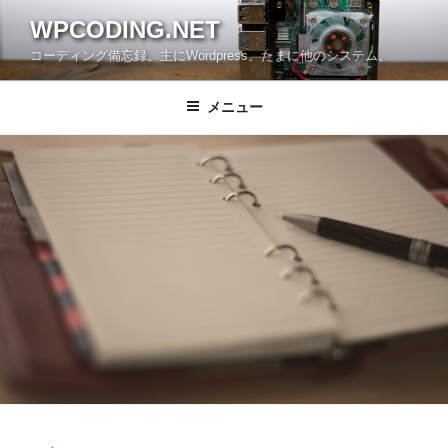
コ
WPCODING.NET
ン
コーディング備忘録。主にWordpress。たまに他のシステム。
テ
ン
ツ
メニュー
へ
ス
キ
ッ
プ