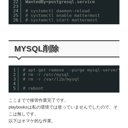
22
WantedBy=postgresql.service
23
24
# systemctl daemon-reload
25
# systemctl enable mattermost
26
# systemctl start mattermost
MYSQL削除
1
# apt-get remove --purge mysql-server* m
2
# rm -r /etc/mysql
3
# rm -r /var/lib/mysql
4
5
# reboot
ここまでで移管作業完了です。
playbooksは私の環境では使っていませんでしたので、そ
こは無しです。
以下はオマケ的な作業。