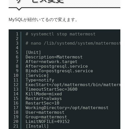
MySQLが紐付いてるので変えます。
1
# systemctl stop mattermost
2
3
# nano /lib/systemd/system/mattermost.s
4
5
[Unit]
6
Description=Mattermost
7
After=network.target
8
After=postgresql.service
9
BindsTo=postgresql.service
10
[Service]
11
Type=notify
12
ExecStart=
/opt/mattermost/bin/mattermos
13
TimeoutStartSec=3600
14
KillMode=mixed
15
Restart=always
16
RestartSec=10
17
WorkingDirectory=
/opt/mattermost
18
User=mattermost
19
Group=mattermost
20
LimitNOFILE=49152
21
[Install]