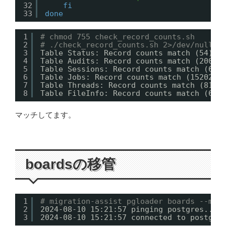
32
fi
33
done
1
# chmod 755 check_record_counts.sh
2
# ./check_record_counts.sh 2>/dev/null
3
Table Status: Record counts match (54).
4
Table Audits: Record counts match (20033
5
Table Sessions: Record counts match (65)
6
Table Jobs: Record counts match (152026)
7
Table Threads: Record counts match (810)
8
Table FileInfo: Record counts match (628
マッチしてます。
boardsの移管
1
# migration-assist pgloader boards --mys
2
2024-08-10 15:21:57 pinging postgres...
3
2024-08-10 15:21:57 connected to postgre