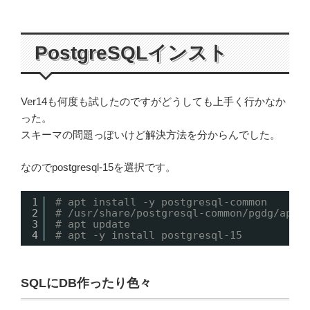
PostgreSQLインスト
Ver14も何度も試したのですがどうしても上手く行かなか
った。
スキーマの問題っぽいけど解決方法を分からんでした。
なのでpostgresql-15を選択です。
1
# apt install -y postgresql-common
2
# /usr/share/postgresql-common/pgdg/apt.
3
# apt update
4
# apt -y install postgresql-15
SQLにDB作ったり色々