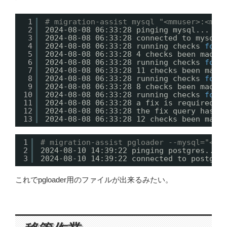
1
# migration-assist mysql "<mmuser>:<mmu
2
2024-08-08 06:33:28 pinging mysql...
3
2024-08-08 06:33:28 connected to mysql 
4
2024-08-08 06:33:28 running checks 
for
5
2024-08-08 06:33:28 4 checks been made,
6
2024-08-08 06:33:28 running checks 
for
7
2024-08-08 06:33:28 11 checks been made
8
2024-08-08 06:33:28 running checks 
for
9
2024-08-08 06:33:28 8 checks been made,
10
2024-08-08 06:33:28 running checks 
for
11
2024-08-08 06:33:28 a fix is required 
f
12
2024-08-08 06:33:28 the fix query has b
13
2024-08-08 06:33:28 12 checks been made
1
# migration-assist pgloader --mysql="<mm
2
2024-08-10 14:39:22 pinging postgres...
3
2024-08-10 14:39:22 connected to postgre
これでpgloader用のファイルが出来るみたい。