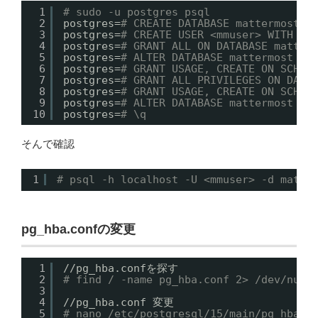
1
# sudo -u postgres psql
2
postgres=
# CREATE DATABASE mattermost;
3
postgres=
# CREATE USER <mmuser> WITH PA
4
postgres=
# GRANT ALL ON DATABASE matter
5
postgres=
# ALTER DATABASE mattermost OW
6
postgres=
# GRANT USAGE, CREATE ON SCHEM
7
postgres=
# GRANT ALL PRIVILEGES ON DATA
8
postgres=
# GRANT USAGE, CREATE ON SCHEM
9
postgres=
# ALTER DATABASE mattermost SE
10
postgres=
# \q
そんで確認
1
# psql -h localhost -U <mmuser> -d matte
pg_hba.confの変更
1
//pg_hba
.confを探す
2
# find / -name pg_hba.conf 2> /dev/null
3
4
//pg_hba
.conf 変更
5
# nano /etc/postgresql/15/main/pg_hba.c