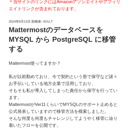
＊当サイトのリンクにはAmazonアソシエイトやアフィリ
エイトリンクが含まれております。
投
2024年8月12日
投稿者:
SOU.T
稿
Mattermostのデータベースを
日:
MYSQL から PostgreSQL に移管
する
Mattermost使ってますか？
私が以前勤めており、今で契約という形で保守など諸々
お手伝いしている地方企業で活用しており、
そもそも私が導入してしまった責任から保守を行ってい
ます。
MattermostがVer11くらいでMYSQLのサポート止めると
公式発表していますので移管方法を模索しました。
そんな何度も何度もチャレンジしてようやく移管に辿り
着いたフローを公開です。