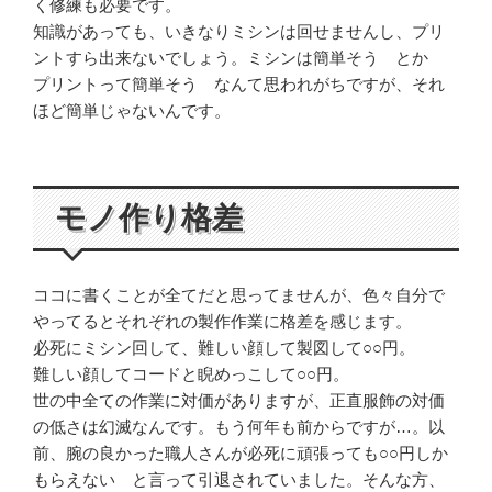
く修練も必要です。
知識があっても、いきなりミシンは回せませんし、プリ
ントすら出来ないでしょう。ミシンは簡単そう とか
プリントって簡単そう なんて思われがちですが、それ
ほど簡単じゃないんです。
モノ作り格差
ココに書くことが全てだと思ってませんが、色々自分で
やってるとそれぞれの製作作業に格差を感じます。
必死にミシン回して、難しい顔して製図して○○円。
難しい顔してコードと睨めっこして○○円。
世の中全ての作業に対価がありますが、正直服飾の対価
の低さは幻滅なんです。もう何年も前からですが…。以
前、腕の良かった職人さんが必死に頑張っても○○円しか
もらえない と言って引退されていました。そんな方、