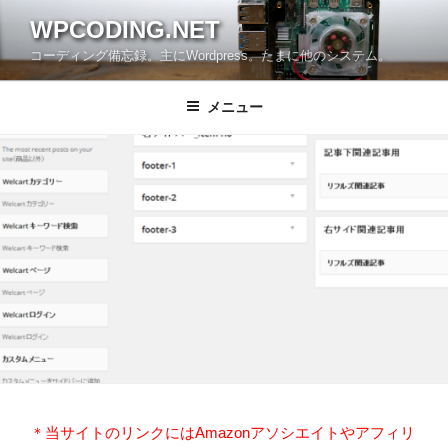
コ
WPCODING.NET
ン
コーディング備忘録。主にWordpress。たまに他のシステム。
テ
ン
ツ
メニュー
へ
ス
キ
ッ
プ
＊当サイトのリンクにはAmazonアソシエイトやアフィリ