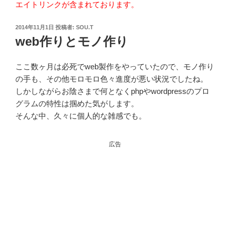
エイトリンクが含まれております。
投
2014年11月1日
投稿者:
SOU.T
稿
web作りとモノ作り
日:
ここ数ヶ月は必死でweb製作をやっていたので、モノ作り
の手も、その他モロモロ色々進度が悪い状況でしたね。
しかしながらお陰さまで何となくphpやwordpressのプロ
グラムの特性は掴めた気がします。
そんな中、久々に個人的な雑感でも。
広告