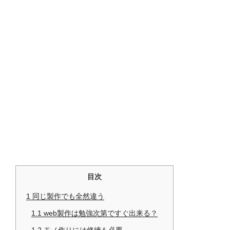
目次
1
同じ製作でも全然違う
1.1
web製作は勉強次第ですぐ出来る？
1.2
モノ作りには修練も必要