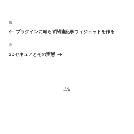
投
前
前
稿
の
プラグインに頼らず関連記事ウィジェットを作る
ナ
投
ビ
稿
次
次
ゲ
の
3Dセキュアとその実態
投
ー
稿
シ
ョ
ン
広告