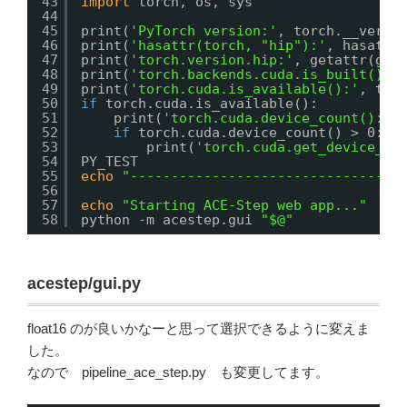
43
import
torch, os, sys
44
45
print(
'PyTorch version:'
, torch.__versi
46
print(
'hasattr(torch, "hip"):'
, hasattr
47
print(
'torch.version.hip:'
, getattr(get
48
print(
'torch.backends.cuda.is_built() (
49
print(
'torch.cuda.is_available():'
, tor
50
if
torch.cuda.is_available():
51
print(
'torch.cuda.device_count():'
,
52
if
torch.cuda.device_count() > 0: 
53
print(
'torch.cuda.get_device_na
54
PY_TEST
55
echo
"---------------------------------
56
57
echo
"Starting ACE-Step web app..."
58
python -m acestep.gui 
"$@"
acestep/gui.py
float16 のが良いかなーと思って選択できるように変えま
した。
なので pipeline_ace_step.py も変更してます。