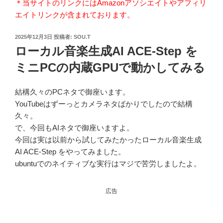
＊当サイトのリンクにはAmazonアソシエイトやアフィリ
エイトリンクが含まれております。
投
2025年12月3日
投稿者:
SOU.T
稿
ローカル音楽生成AI ACE-Step を
日:
ミニPCの内蔵GPUで動かしてみる
結構久々のPCネタで御座います。
YouTubeはずーっとカメラネタばかりでしたので結構
久々。
で、今回もAIネタで御座いますよ。
今回は実は以前から試してみたかったローカル音楽生成
AI ACE-Step をやってみました。
ubuntuでのネイティブな実行はマジで苦労しましたよ。
広告