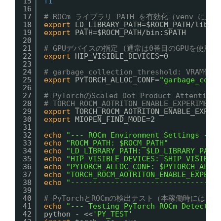
15
fi
16
17
# ROCm ライブラリ PATH を有効化（venv に
18
export
LD_LIBRARY_PATH=$ROCM_PATH
/lib
:$
19
export
PATH=$ROCM_PATH
/bin
:$PATH
20
21
# GPUデバイスの指定 (通常は0番目のGPUを使用)
22
export
HIP_VISIBLE_DEVICES=0
23
24
# garbage_collection_threshold
25
export
PYTORCH_ALLOC_CONF=
"garbage_coll
26
27
# PyTorchのScaled Dot Product Attentio
28
# TORCH_ROCM_AOTRITON_ENABLE_EXPE
29
export
TORCH_ROCM_AOTRITON_ENABLE_EXPER
30
export
MIOPEN_FIND_MODE=2
31
32
echo
"--- ROCm Environment Settings ---
33
echo
"ROCM_PATH: $ROCM_PATH"
34
echo
"LD_LIBRARY_PATH: $LD_LIBRARY_PATH
35
echo
"HIP_VISIBLE_DEVICES: $HIP_VISIBLE
36
echo
"PYTORCH_ALLOC_CONF: $PYTORCH_ALLO
37
echo
"TORCH_ROCM_AOTRITON_ENABLE_EXPERI
38
echo
"---------------------------------
39
40
# PyTorchとROCmの検出テスト（本稼働時には
41
echo
"--- Testing PyTorch ROCm Detectio
42
python - <<
'PY_TEST'