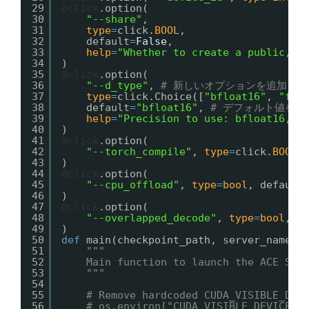
29
@click
.option(
30
"--share"
,
31
type
=
click.
BOOL
,
32
default
=
False
,
33
help
=
"Whether to create a public, s
34
)
35
@click
.option(
36
"--d_type"
, 
# 新しいオプションを追加
37
type
=
click.Choice([
"bfloat16"
, 
"flo
38
default
=
"bfloat16"
, 
# デフォルト値を設
39
help
=
"Precision to use: bfloat16, f
40
)
41
@click
.option(
42
"--torch_compile"
, 
type
=
click.
BOOL
,
43
)
44
@click
.option(
45
"--cpu_offload"
, 
type
=
bool
, default
46
)
47
@click
.option(
48
"--overlapped_decode"
, 
type
=
bool
, d
49
)
50
def
main(checkpoint_path, server_name, 
51
"""
52
Main function to launch the ACE Ste
53
"""
54
55
# Remove hardcoded CUDA_VISIBLE_DEV
56
# os.environ["CUDA_VISIBLE_DEVICES"