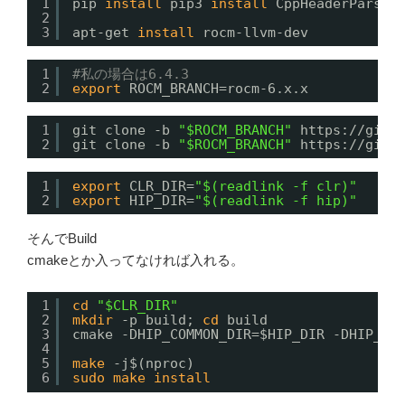
1
pip 
install
pip3 
install
CppHeaderParser
2
3
apt-get 
install
rocm-llvm-dev
1
#私の場合は6.4.3
2
export
ROCM_BRANCH=rocm-6.x.x
1
git clone -b 
"$ROCM_BRANCH"
https:
//gith
2
git clone -b 
"$ROCM_BRANCH"
https:
//gith
1
export
CLR_DIR=
"$(readlink -f clr)"
2
export
HIP_DIR=
"$(readlink -f hip)"
そんでBuild
cmakeとか入ってなければ入れる。
1
cd
"$CLR_DIR"
2
mkdir
-p build; 
cd
build
3
cmake -DHIP_COMMON_DIR=$HIP_DIR -DHIP_PL
4
5
make
-j$(nproc)
6
sudo
make
install