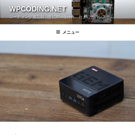
コ
WPCODING.NET
ン
コーディング備忘録。主にWordpress。たまに他のシステム。
テ
ン
ツ
メニュー
へ
ス
キ
ッ
プ