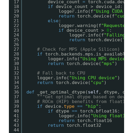
17
device_count 
=
torch.cuda.devic
18
if
device_count > device_id:
19
logger.info(f
"Using CUDA de
20
return
torch.device(f
"cuda:
21
else
:
22
logger.warning(f
"Requested 
23
if
device_count > 
0
:
24
logger.info(f
"Falling b
25
return
torch.device(
"cu
26
27
# Check for MPS (Apple Silicon)
28
if
torch.backends.mps.is_available(
29
logger.info(
"Using MPS device (
30
return
torch.device(
"mps"
)
31
32
# Fall back to CPU
33
logger.info(
"Using CPU device"
)
34
return
torch.device(
"cpu"
)
35
36
def
_get_optimal_dtype(
self
, dtype, dev
37
"""Get optimal dtype based on devic
38
# ROCm (HIP) benefits from float16 
39
if
device.
type
=
=
"hip"
:
40
if
dtype 
=
=
torch.bfloat16:
41
logger.info(
"Using float16 
42
return
torch.float16
43
return
torch.float32
44