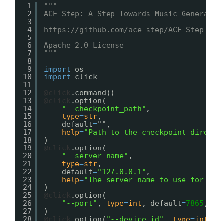
1
"""
2
ACE-Step: A Step Towards Music Generati
3
4
https://github.com/ace-step/ACE-Step
5
6
Apache 2.0 License
7
"""
8
9
import
os
10
import
click
11
12
@click
.command()
13
@click
.option(
14
"--checkpoint_path"
,
15
type
=
str
,
16
default
=
"",
17
help
=
"Path to the checkpoint direct
18
)
19
@click
.option(
20
"--server_name"
,
21
type
=
str
,
22
default
=
"127.0.0.1"
,
23
help
=
"The server name to use for th
24
)
25
@click
.option(
26
"--port"
, 
type
=
int
, default
=
7865
, 
h
27
)
28
@click
.option(
"--device_id"
, 
type
=
int
, 