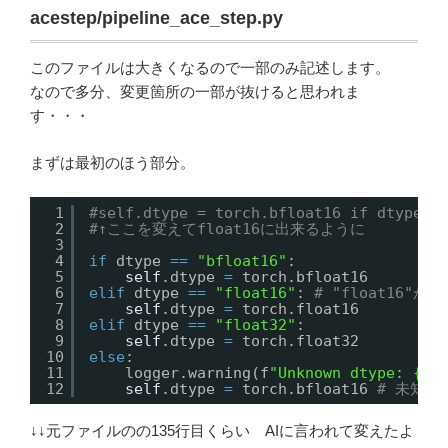
acestep/pipeline_ace_step.py
このファイルは大きくなるので一部のみ記述します。
なので多分、変更箇所の一部が抜けると思われま
す・・・
まずは最初のほう部分。
1
#self.dtype = torch.bfloat16 if dtype =
2
#↑ここを変えてfloat16に出来るように
3
4
if
dtype 
=
=
"bfloat16"
:
5
self
.dtype 
=
torch.bfloat16
6
elif
dtype 
=
=
"float16"
: 
# "float16"が
7
self
.dtype 
=
torch.float16
8
elif
dtype 
=
=
"float32"
:
9
self
.dtype 
=
torch.float32
10
else
:
11
logger.warning(f
"Unknown dtype: {dt
12
self
.dtype 
=
torch.bfloat16 
# 未知の
↓↓元ファイルのの135行目くらい AIに言われて変えたよ