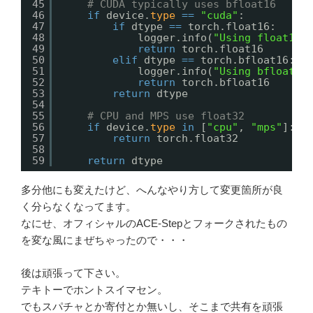
45
# CUDA typically uses bfloat16
46
if
device.
type
=
=
"cuda"
:
47
if
dtype 
=
=
torch.float16:
48
logger.info(
"Using float16 
49
return
torch.float16
50
elif
dtype 
=
=
torch.bfloat16: 
#
51
logger.info(
"Using bfloat16
52
return
torch.bfloat16
53
return
dtype
54
55
# CPU and MPS use float32
56
if
device.
type
in
[
"cpu"
, 
"mps"
]:
57
return
torch.float32
58
59
return
dtype
多分他にも変えたけど、へんなやり方して変更箇所が良
く分らなくなってます。
なにせ、オフィシャルのACE-Stepとフォークされたもの
を変な風にまぜちゃったので・・・
後は頑張って下さい。
テキトーでホントスイマセン。
でもスパチャとか寄付とか無いし、そこまで共有を頑張