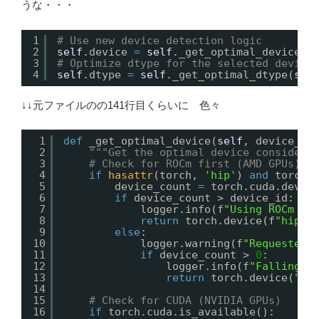
うな・・・
1
# Use new device detection logic
2
self
.device 
=
self
._get_optimal_device(d
3
# Optimize dtype for the selected device
4
self
.dtype 
=
self
._get_optimal_dtype(
sel
↓↓元ファイルのの141行目くらいに 色々
1
def
_get_optimal_device(
self
, device_id
2
"""Get the optimal device consideri
3
# Check for ROCm first (AMD GPUs)
4
if
hasattr
(torch, 
'hip'
) 
and
torch.
5
device_count 
=
torch.cuda.devic
6
if
device_count > device_id:
7
logger.info(f
"Using ROCm de
8
return
torch.device(f
"hip:{
9
else
:
10
logger.warning(f
"Requested 
11
if
device_count > 
0
:
12
logger.info(f
"Falling b
13
return
torch.device(
"hi
14
15
# Check for CUDA (NVIDIA GPUs)
16
if
torch.cuda.is_available():