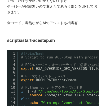
で出したほうが良いのかもなのですが、
そーゆーが経験無いので変えたであろう部分をUPしてお
きます。
全コード、当然ながらAIのアシストも相当有
scripts/start-acestep.sh
1
#!/bin/bash
2
# Script to run ACE-Step with proper RO
3
4
# ROCmバージョンオーバーライド（必要であれば）
5
export
HSA_OVERRIDE_GFX_VERSION=11.0.2
6
7
# ROCmのインストールパス
8
export
ROCM_PATH=
/opt/rocm
9
10
# Python venv をアクティブにする
11
if
[ -d 
"/home/sou/tools/ACE-Step/venv"
12
source
/home/sou/tools/ACE-Step/ven
13
else
14
echo
"Warning: 'venv' not found at 