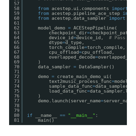
57
58
from
acestep.ui.components 
import
c
59
from
acestep.pipeline_ace_step 
impo
60
from
acestep.data_sampler 
import
Da
61
62
model_demo 
=
ACEStepPipeline(
63
checkpoint_dir
=
checkpoint_path,
64
device_id
=
device_id,  
# Pass de
65
dtype
=
d_type,
66
torch_compile
=
torch_compile,
67
cpu_offload
=
cpu_offload,
68
overlapped_decode
=
overlapped_de
69
)
70
data_sampler 
=
DataSampler()
71
72
demo 
=
create_main_demo_ui(
73
text2music_process_func
=
model_d
74
sample_data_func
=
data_sampler.s
75
load_data_func
=
data_sampler.loa
76
)
77
demo.launch(server_name
=
server_name
78
79
80
if
__name__ 
=
=
"__main__"
:
81
main()