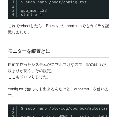
1
$ sudo nano /boot/config.txt
2
3
gpu_mem=128
4
start_x=1
これでrebootしたら、Bullseyeのchromiumでもカメラを認
識しました。
モニターを縦置きに
自前で作ったシステムがスマホ向けなので、縦のほうが
収まりが良く、その設定。
ここもドハマりしてた。
config.txtで触っても出来るんだけど、autostart を使いま
す。
1
$ sudo nano /etc/xdg/openbox/autostart
2
3
xrandr --output HDMI-1 --rotate right