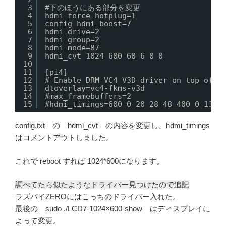
3
#下のほうにある部分を変更
4
hdmi_force_hotplug=1
5
config_hdmi_boost=7
6
hdmi_drive=2
7
hdmi_group=2
8
hdmi_mode=87
9
hdmi_cvt 1024 600 60 6 0 0
10
11
[pi4]
12
# Enable DRM VC4 V3D driver on top of t
13
dtoverlay=vc4-fkms-v3d
14
#max_framebuffers=2
15
#hdmi_timings=600 0 20 28 48 400 0 13 3
config.txt の hdmi_cvt の内容を変更し、hdmi_timings
はコメントアウトしました。
これで reboot すれば 1024*600になります。
調べてたら似たようなドライバー見つけたので追記
ラズパイZEROにはこっちのドライバー入れた。
最後の sudo ./LCD7-1024×600-show はディスプレイに
よって変更。