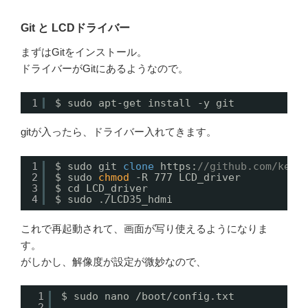
Git と LCDドライバー
まずはGitをインストール。
ドライバーがGitにあるようなので。
1
$ sudo apt-get install -y git
gitが入ったら、ドライバー入れてきます。
1
$ sudo git 
clone
https:
//github.com/kede
2
$ sudo 
chmod
-R 777 LCD_driver
3
$ cd LCD_driver
4
$ sudo ./LCD35_hdmi
これで再起動されて、画面が写り使えるようになりま
す。
がしかし、解像度が設定が微妙なので、
1
$ sudo nano /boot/config.txt
2