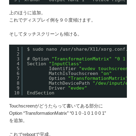
上のほうに追加。
これでディスプレイ例を９０度傾けます。
そしてタッチスクリーンも傾ける。
1
$ sudo nano /usr/share/X11/xorg.conf.d/
2
3
# Option 
"TransformationMatrix"
"0 1 0 
4
Section 
"InputClass"
5
Identifier 
"evdev touchscreen c
6
MatchIsTouchscreen 
"on"
7
Option 
"TransformationMatrix"
"
8
MatchDevicePath 
"/dev/input/eve
9
Driver 
"evdev"
10
EndSection
Touchscreenがどうたらって書いてある部分に
Option “TransformationMatrix” “0 1 0 -1 0 1 0 0 1”
を追加。
これでrebootで完成。