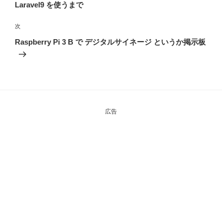
投
Laravel9 を使うまで
ビ
稿
ゲ
次
次
の
ー
Raspberry Pi 3 B で デジタルサイネージ というか掲示板
投
シ
稿
ョ
ン
広告