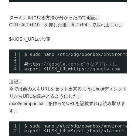
ターミナルに戻る方法が分かったので追記。
CTR+ALT+F10 を押した後、ALT+F4 で戻れました。
$KIOSK_URLの設定
1
$ sudo nano /etc/xdg/openbox/environment
2
3
#https:
//google.comを好きなアドレスに
4
export KIOSK_URL=https:
//google.com
追記。
今では他の人もURLをセット出来るようにbootディレクト
リからURLを読みとるようにした。
/boot/stampurl.txt を作ってURLを記載すれば読み取りま
す。
1
$ sudo nano /etc/xdg/openbox/environment
2
export KIOSK_URL=$(cat /boot/stampurl.tx