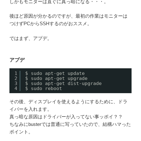
しかもモニターは直ぐに真っ暗になる・・・。
後ほど原因が分かるのですが、最初の作業はモニターは
つけずPCからSSHするのがおススメ。
ではまず、アプデ。
アプデ
1
$ sudo apt-get update
2
$ sudo apt-get upgrade
3
$ sudo apt-get dist-upgrade
4
$ sudo reboot
その後、ディスプレイを使えるようにするために、ドラ
イバーを入れます。
真っ暗な原因はドライバーが入ってない事ッポイ？？
ちなみにbusterでは普通に写っていたので、結構ハマった
ポイント。