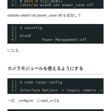
3
# 
exit
0 の上に追加↓↓
4
/sbin/iw wlan0 set power_save off
/sbin/iw wlan0 set power_save off を追加して
1
$ iwconfig
2
3
wlan0     
4
Power Management:off
になる。
カメラモジュールを使えるようにする
1
$ sudo raspi-config
2
3
Interface Options -> legacy camera -> En
一応 config.txt にstart_x=1を