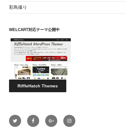
彩鳥撮り
WELCART対応テーマ公開中
RiffleHatch Themes
twitter
facebook
google
instagram