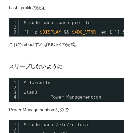
bash_profileの設定
1
$ sudo nano .bash_profile
2
3
[[ -z 
$DISPLAY
&& 
$XDG_VTNR
-eq 1 ]] && 
これでrebootすればKIOSKの完成。
スリープしないように
1
$ iwconfig
2
3
wlan0     
4
Power Management:on
Power Management:on なので
1
$ sudo nano /etc/rc.local
2