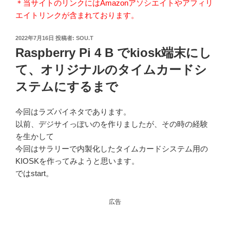
＊当サイトのリンクにはAmazonアソシエイトやアフィリ
エイトリンクが含まれております。
投
2022年7月16日
投稿者:
SOU.T
稿
Raspberry Pi 4 B でkiosk端末にし
日:
て、オリジナルのタイムカードシ
ステムにするまで
今回はラズパイネタであります。
以前、デジサイっぽいのを作りましたが、その時の経験
を生かして
今回はサラリーで内製化したタイムカードシステム用の
KIOSKを作ってみようと思います。
ではstart。
広告