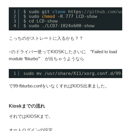
1
$ sudo git 
clone
https:
//github.com/wave
2
$ sudo 
chmod
-R 777 LCD-show
3
$ cd LCD-show
4
$ sudo ./LCD7-1024x600-show
こっちのがストレートに入るかも？？
↑のドライバー使ってKIOSKしたさいに ”Failed to load
module ‘fbturbo'” が出ちゃうようなら
1
sudo mv /usr/share/X11/xorg.conf.d/99-fb
で99-fbturbo.confをいなくすればKIOS出来ました。
Kioskまでの流れ
それではKIOSKまで。
オートログインの設定。