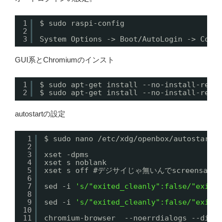
1
$ sudo raspi-config
2
3
System Options -> Boot/AutoLogin -> Cons
GUI系とChromiumのインスト
1
$ sudo apt-get install --no-install-reco
2
$ sudo apt-get install --no-install-reco
autostartの設定
1
$ sudo nano /etc/xdg/openbox/autostart
2
3
xset -dpms
4
xset s noblank
5
xset s off #デジサイじゃ無いんでscreensa
6
7
sed -i 
's/"exited_cleanly":false/"exite
8
9
sed -i 
's/"exited_cleanly":false/"exite
10
11
chromium-browser  --noerrdialogs --disa