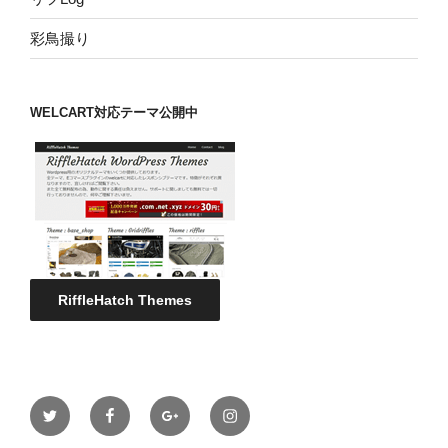
彩鳥撮り
WELCART対応テーマ公開中
RiffleHatch Themes
twitter
facebook
google
instagram