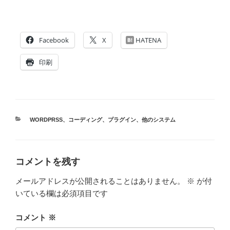
Facebook
X
HATENA
印刷
カ
WORDPRSS
、
コーディング
、
プラグイン
、
他のシステム
テ
ゴ
リ
ー
コメントを残す
メールアドレスが公開されることはありません。
※
が付
いている欄は必須項目です
コメント
※