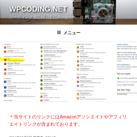
コ
WPCODING.NET
ン
コーディング備忘録。主にWordpress。たまに他のシステム。
テ
ン
ツ
メニュー
へ
ス
キ
ッ
プ
＊当サイトのリンクにはAmazonアソシエイトやアフィリ
エイトリンクが含まれております。