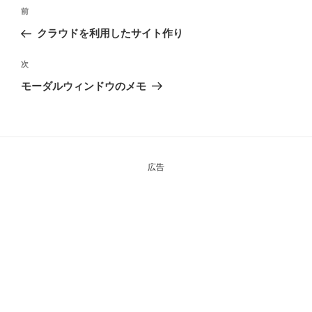
投
前
前
稿
の
クラウドを利用したサイト作り
ナ
投
ビ
稿
次
次
ゲ
の
モーダルウィンドウのメモ
投
ー
稿
シ
ョ
ン
広告