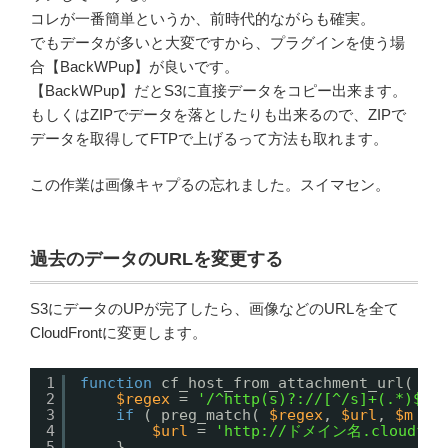
コレが一番簡単というか、前時代的ながらも確実。
でもデータが多いと大変ですから、プラグインを使う場
合【BackWPup】が良いです。
【BackWPup】だとS3に直接データをコピー出来ます。
もしくはZIPでデータを落としたりも出来るので、ZIPで
データを取得してFTPで上げるって方法も取れます。
この作業は画像キャプるの忘れました。スイマセン。
過去のデータのURLを変更する
S3にデータのUPが完了したら、画像などのURLを全て
CloudFrontに変更します。
1
function
cf_host_from_attachment_url( 
$u
2
$regex
= 
'/^http(s)?://[^/s]+(.*)$/'
3
if
( preg_match( 
$regex
, 
$url
, 
$m
) 
4
$url
= 
'
http://
ドメイン名.cloudfron
5
}