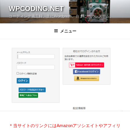
コ
WPCODING.NET
ン
コーディング備忘録。主にWordpress。たまに他のシステム。
テ
ン
ツ
メニュー
へ
ス
キ
ッ
プ
＊当サイトのリンクにはAmazonアソシエイトやアフィリ