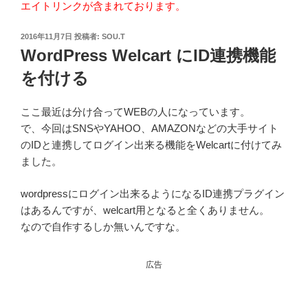
エイトリンクが含まれております。
投
2016年11月7日
投稿者:
SOU.T
稿
WordPress Welcart にID連携機能
日:
を付ける
ここ最近は分け合ってWEBの人になっています。
で、今回はSNSやYAHOO、AMAZONなどの大手サイト
のIDと連携してログイン出来る機能をWelcartに付けてみ
ました。
wordpressにログイン出来るようになるID連携プラグイン
はあるんですが、welcart用となると全くありません。
なので自作するしか無いんですな。
広告