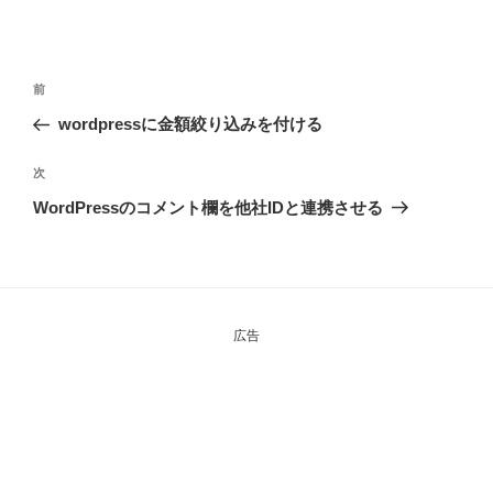
投
前
前
稿
の
wordpressに金額絞り込みを付ける
ナ
投
ビ
稿
次
次
ゲ
の
WordPressのコメント欄を他社IDと連携させる
投
ー
稿
シ
ョ
ン
広告